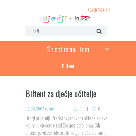
ADVENTISTI.HR
Select menu item
Bilteni
Bilteni za dječje učitelje
02.03.2007
od
admin
0
0
Dragi prijatelji, Predstavljam vam biltene za sve
koji su uključeni u rad Dječjeg odjeljenja. Cilj
biltena je višestruk: pružiti ideje i načela o tome