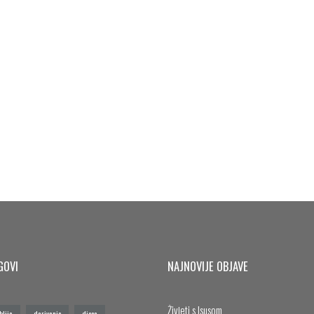
GOVI
NAJNOVIJE OBJAVE
Živjeti s Isusom
blija
darivanje
djeca