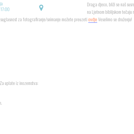
ja
Draga djeco, bliži se naš su
 17:00
na Ljetnom biblijskom tečaju 
a suglasnost za fotografiranje/snimanje možete preuzeti
ovdje
Veselimo se druženju!
Za uplate iz inozemstva:
n.