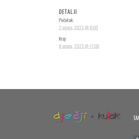
DETALJI
Početak:
2 srpnja, 2023 @ 8:00
Kraj:
8 srpnja, 2023 @ 17:00
TA
Bi