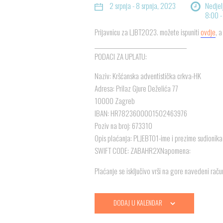
2 srpnja - 8 srpnja, 2023
Nedjel
8:00 -
Prijavnicu za LJBT202
3
. možete ispuniti
ovdje
, 
______________________________
_______
PODACI ZA UPLATU:
Naziv: Kršćanska adventistička crkva-HK
Adresa: Prilaz Gjure Deželića 77
10000 Zagreb
IBAN: HR7823600001502463976
Poziv na broj: 673310
Opis plaćanja: PLJEBT01-ime i prezime sudionika
SWIFT CODE: ZABAHR2XNapomena:
Plaćanje se isključivo vrši na gore navedeni raču
DODAJ U KALENDAR