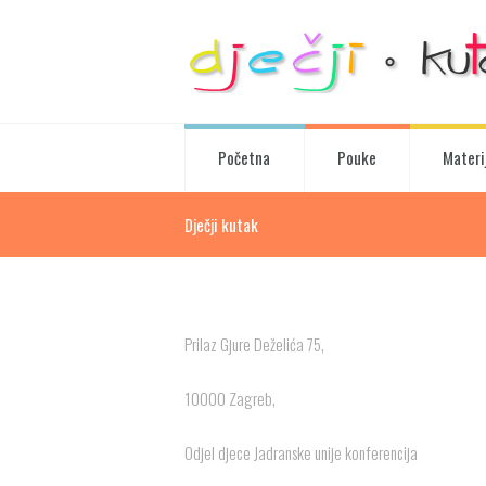
Početna
Pouke
Materij
Dječji kutak
Prilaz Gjure Deželića 75,
10000 Zagreb,
Odjel djece Jadranske unije konferencija