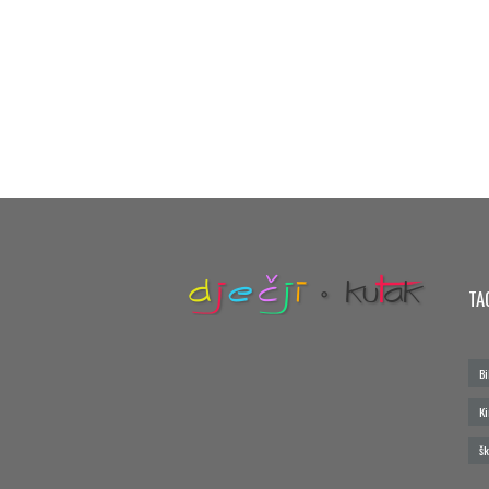
TA
Bi
Ki
šk