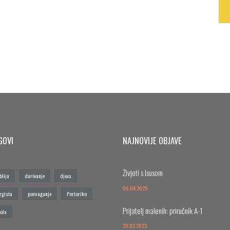
GOVI
NAJNOVIJE OBJAVE
Živjeti s Isusom
blija
darivanje
djeca
06.04.2025
rgista
pomaganje
Portoriko
Prijatelj malenih: priručnik A-1
ola
20.02.2023