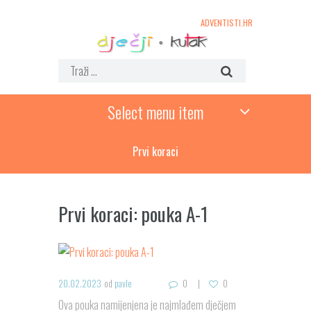
ADVENTISTI.HR
Select menu item
Prvi koraci
Prvi koraci: pouka A-1
20.02.2023
od
pavle
0
0
Ova pouka namijenjena je najmlađem dječjem