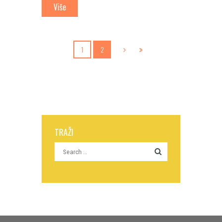
Više
1
2
TRAŽI