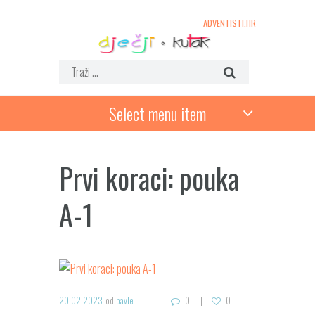
ADVENTISTI.HR
Select menu item
Prvi koraci: pouka
A-1
20.02.2023
od
pavle
0
0