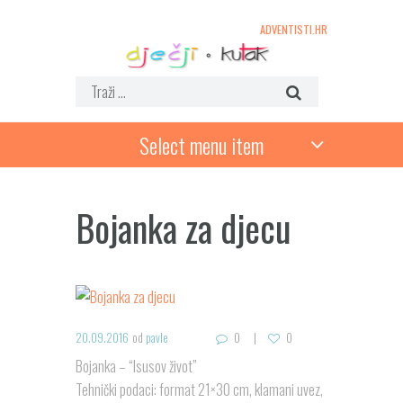
ADVENTISTI.HR
Select menu item
Bojanka za djecu
20.09.2016
od
pavle
0
0
Bojanka – “Isusov život”
Tehnički podaci: format 21×30 cm, klamani uvez,