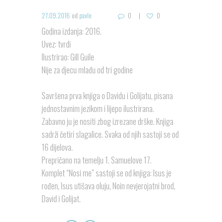
27.09.2016
od
pavle
0
0
Godina izdanja: 2016.
Uvez: tvrdi
Ilustrirao: Gill Guile
Nije za djecu mlađu od tri godine
Savršena prva knjiga o Davidu i Golijatu, pisana
jednostavnim jezikom i lijepo ilustrirana.
Zabavno ju je nositi zbog izrezane drške. Knjiga
sadrži četiri slagalice. Svaka od njih sastoji se od
16 dijelova.
Prepričano na temelju 1. Samuelove 17.
Komplet “Nosi me” sastoji se od knjiga: Isus je
rođen, Isus utišava oluju, Noin nevjerojatni brod,
David i Golijat.