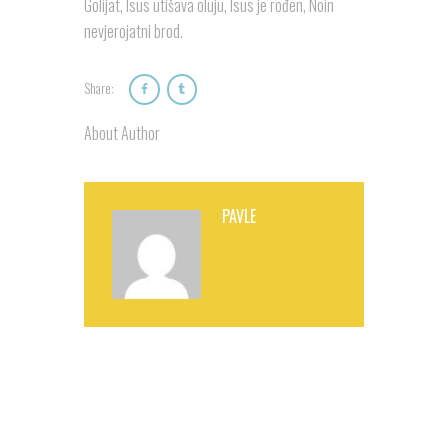
Golijat, Isus utišava oluju, Isus je rođen, Noin
nevjerojatni brod.
Share:
About Author
PAVLE