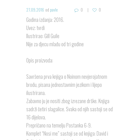
27.09.2016
od
pavle
0
0
Godina izdanja: 2016.
Uvez: tvrdi
Ilustrirao: Gill Guile
Nije za djecu mlađu od tri godine
Opis proizvoda:
Savršena prva knjiga o Noinom nevjerojatnom
brodu, pisana jednostavnim jezikom i lijepo
ilustrirana.
Zabavno ju je nositi zbog izrezane drške. Knjiga
sadrži četiri slagalice. Svaka od njih sastoji se od
16 dijelova.
Prepričano na temelju Postanka 6-9.
Komplet “Nosi me” sastoji se od knjiga: David i