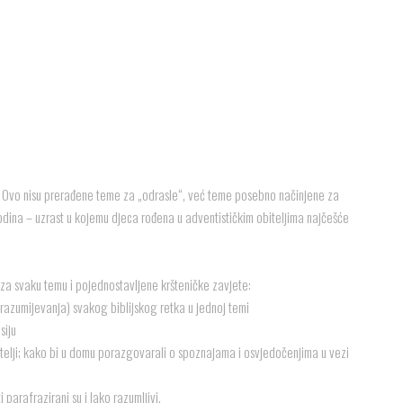
 Ovo nisu prerađene teme za „odrasle“, već teme posebno načinjene za
odina – uzrast u kojemu djeca rođena u adventističkim obiteljima najčešće
a za svaku temu i pojednostavljene kršteničke zavjete:
j razumijevanja) svakog biblijskog retka u jednoj temi
siju
obitelji; kako bi u domu porazgovarali o spoznajama i osvjedočenjima u vezi
i parafrazirani su i lako razumljivi.