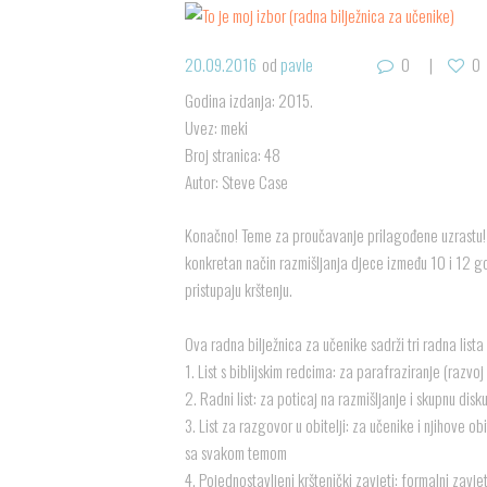
20.09.2016
od
pavle
0
0
Godina izdanja: 2015.
Uvez: meki
Broj stranica: 48
Autor: Steve Case
Konačno! Teme za proučavanje prilagođene uzrastu!
konkretan način razmišljanja djece između 10 i 12 g
pristupaju krštenju.
Ova radna bilježnica za učenike sadrži tri radna list
1. List s biblijskim redcima: za parafraziranje (razvo
2. Radni list: za poticaj na razmišljanje i skupnu disku
3. List za razgovor u obitelji: za učenike i njihove 
sa svakom temom
4. Pojednostavljeni krštenički zavjeti: formalni zavjet