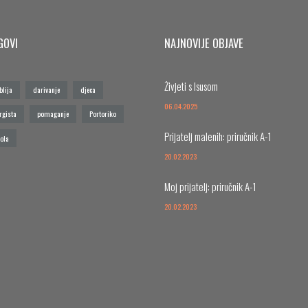
GOVI
NAJNOVIJE OBJAVE
Živjeti s Isusom
blija
darivanje
djeca
06.04.2025
rgista
pomaganje
Portoriko
Prijatelj malenih: priručnik A-1
ola
20.02.2023
Moj prijatelj: priručnik A-1
20.02.2023