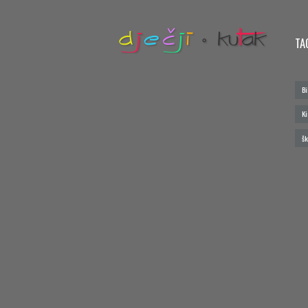
TA
Bi
Ki
šk