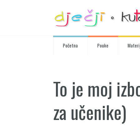
Početna
Pouke
Materij
To je moj izb
za učenike)