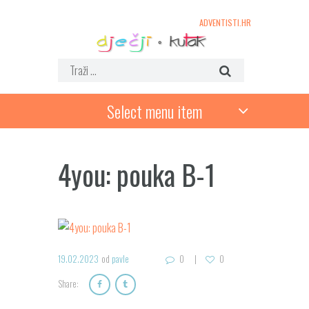
ADVENTISTI.HR
Select menu item
4you: pouka B-1
19.02.2023
od
pavle
0
0
Share: