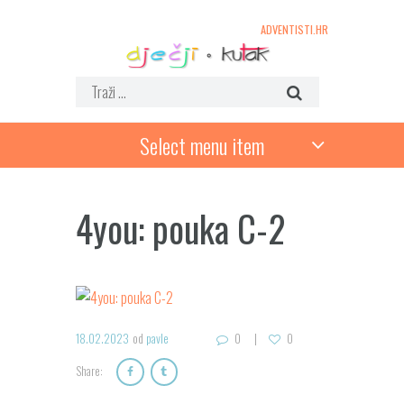
ADVENTISTI.HR
Select menu item
4you: pouka C-2
18.02.2023
od
pavle
0
0
Share: