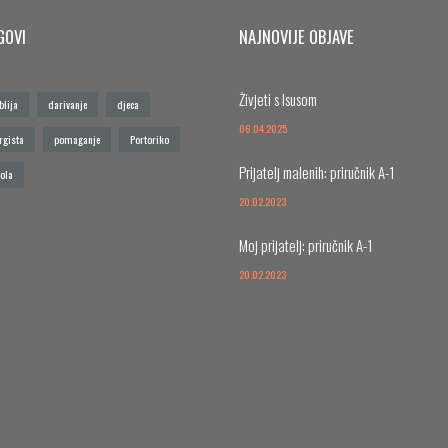
GOVI
NAJNOVIJE OBJAVE
Živjeti s Isusom
blija
darivanje
djeca
06.04.2025
rgista
pomaganje
Portoriko
Prijatelj malenih: priručnik A-1
ola
20.02.2023
Moj prijatelj: priručnik A-1
20.02.2023