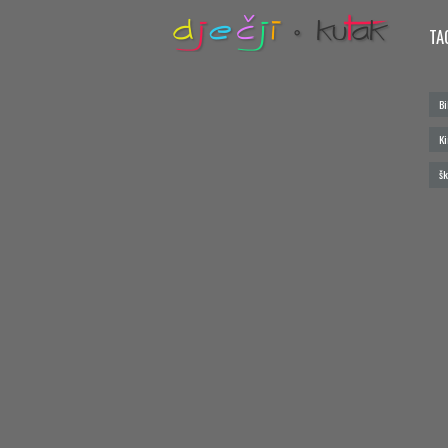
TA
Bi
Ki
šk