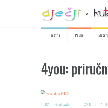
Početna
Pouke
Materij
4you: priručn
18.02.2023
od
pavle
0
0