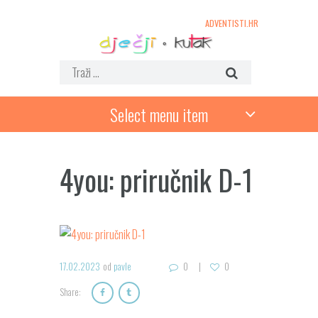
ADVENTISTI.HR
Select menu item
4you: priručnik D-1
17.02.2023
od
pavle
0
0
Share: