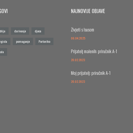
GOVI
NAJNOVIJE OBJAVE
Živjeti s Isusom
blija
darivanje
djeca
06.04.2025
rgista
pomaganje
Portoriko
Prijatelj malenih: priručnik A-1
ola
20.02.2023
Moj prijatelj: priručnik A-1
20.02.2023