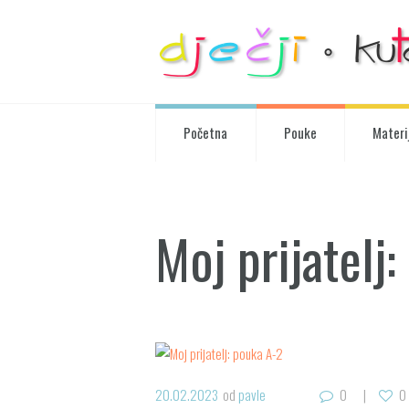
Početna
Pouke
Materij
Moj prijatelj
20.02.2023
od
pavle
0
0