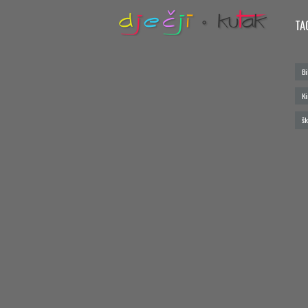
TA
Bi
Ki
šk