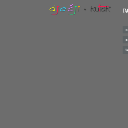
TA
Bi
Ki
šk