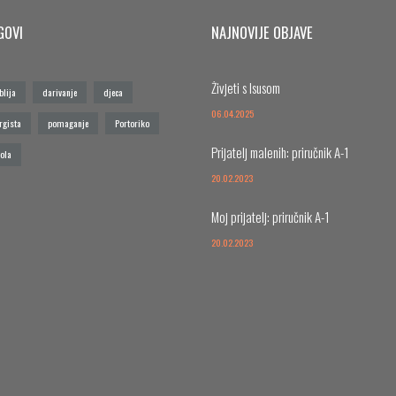
GOVI
NAJNOVIJE OBJAVE
Živjeti s Isusom
blija
darivanje
djeca
06.04.2025
rgista
pomaganje
Portoriko
Prijatelj malenih: priručnik A-1
ola
20.02.2023
Moj prijatelj: priručnik A-1
20.02.2023