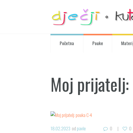
Početna
Pouke
Materij
Moj prijatelj
18.02.2023
od
pavle
0
0