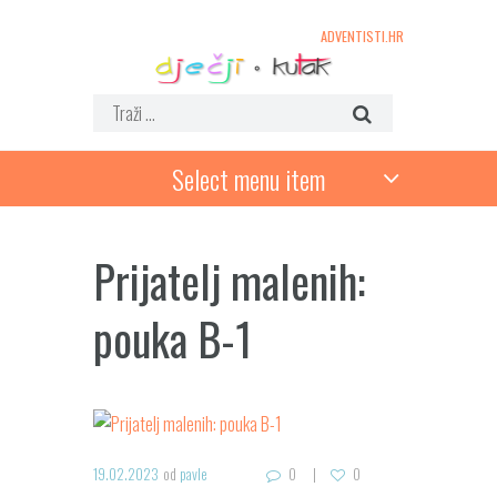
ADVENTISTI.HR
Select menu item
Prijatelj malenih:
pouka B-1
19.02.2023
od
pavle
0
0