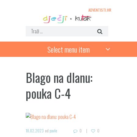
ADVENTISTI.HR
Select menu item
Blago na dlanu:
pouka C-4
18.02.2023
od
pavle
0
0