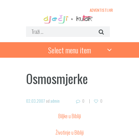
ADVENTISTI.HR
Select menu item
Osmosmjerke
02.03.2007
od
admin
0
0
Biljke u Bibliji
Životinje u Bibliji