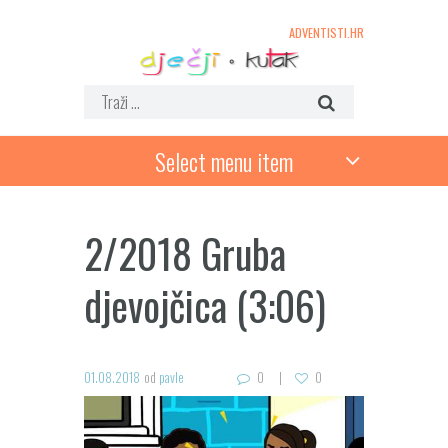
ADVENTISTI.HR
Select menu item
2/2018 Gruba
djevojčica (3:06)
01.08.2018
od
pavle
0
0