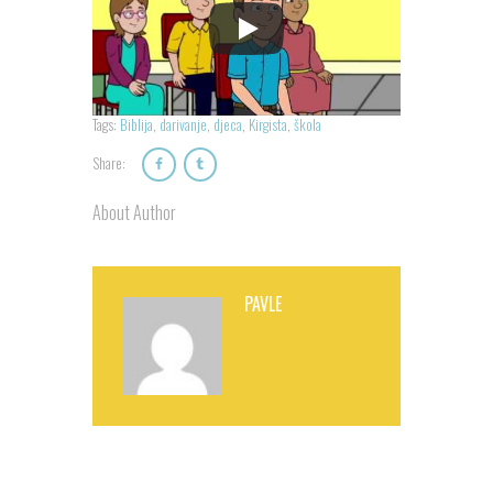
Tags:
Biblija
,
darivanje
,
djeca
,
Kirgista
,
škola
Share:
About Author
PAVLE