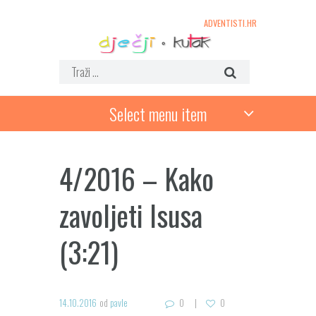
ADVENTISTI.HR
Select menu item
4/2016 – Kako
zavoljeti Isusa
(3:21)
14.10.2016
od
pavle
0
0