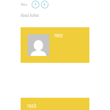
Media error: Format(s) not supported or source(s)
Share:
not found
About Author
Preuzmi zapis: http://adventisti.hr/misija/2016q4_w11.mp4?_=1
PAVLE
TRAŽI